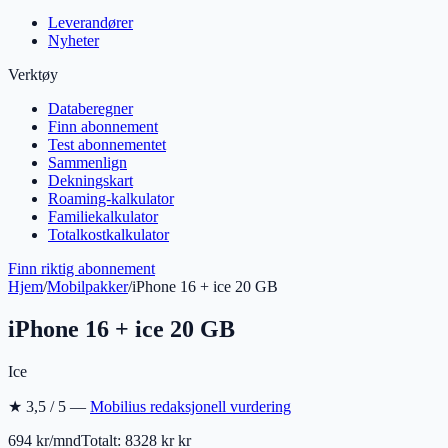
Leverandører
Nyheter
Verktøy
Databeregner
Finn abonnement
Test abonnementet
Sammenlign
Dekningskart
Roaming-kalkulator
Familiekalkulator
Totalkostkalkulator
Finn riktig abonnement
Hjem
/
Mobilpakker
/
iPhone 16 + ice 20 GB
iPhone 16 + ice 20 GB
Ice
★
3,5
/ 5 —
Mobilius redaksjonell vurdering
694 kr/mnd
Totalt:
8328 kr
kr