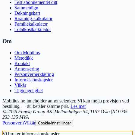
Test abonnementet ditt
Sammenlign
Dekningskart
Roaming-kalkulator
Familiekalkulator
Totalkostkalkulator
Om
Om Mobilius
Metodikk
Kontakt
Annonsering
Personvernerklæring
Informasjonskapsler
Vilkår
Tilgjengelighet
Mobilius.no inneholder annonselenker. Vi kan motta provisjon ved
bestilling — du betaler samme pris.
Les mer
©
2026
Fonvig Group AS
|
Mellombølgen 54
,
1157
Oslo
|
NO 935
233 135 MVA
Personvern
Vilkår
Cookie-innstillinger
Vi bruker informasjonskapsler