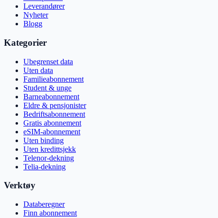
Leverandører
Nyheter
Blogg
Kategorier
Ubegrenset data
Uten data
Familieabonnement
Student & unge
Barneabonnement
Eldre & pensjonister
Bedriftsabonnement
Gratis abonnement
eSIM-abonnement
Uten binding
Uten kredittsjekk
Telenor-dekning
Telia-dekning
Verktøy
Databeregner
Finn abonnement