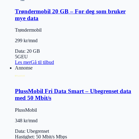
Trøndermobil 20 GB – For deg som bruker
mye data
Trøndermobil
299 kr/mnd
Data
:
20 GB
5G
EU
Les mer
Gå til tilbud
Annonse
PlussMobil Fri Data Smart – Ubegrenset data
med 50 Mbit/s
PlussMobil
348 kr/mnd
Data
:
Ubegrenset
Hastighet
:
50 Mbit/s
Mbps