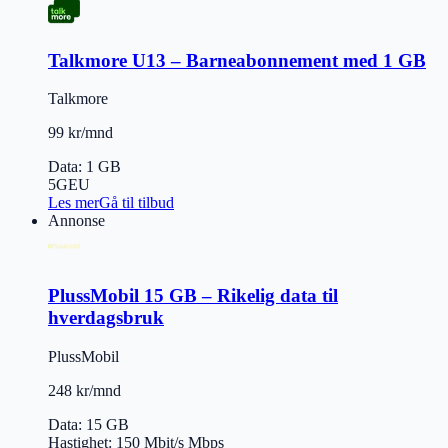
Talkmore U13 – Barneabonnement med 1 GB
Talkmore
99 kr/mnd
Data
:
1 GB
5G
EU
Les mer
Gå til tilbud
Annonse
PlussMobil 15 GB – Rikelig data til
hverdagsbruk
PlussMobil
248 kr/mnd
Data
:
15 GB
Hastighet
:
150 Mbit/s
Mbps