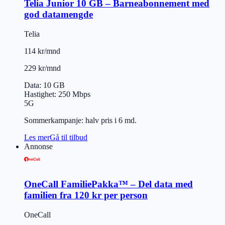
Telia Junior 10 GB – Barneabonnement med
god datamengde
Telia
114 kr/mnd
229 kr/mnd
Data
:
10 GB
Hastighet
:
250
Mbps
5G
Sommerkampanje: halv pris i 6 md.
Les mer
Gå til tilbud
Annonse
OneCall FamiliePakka™ – Del data med
familien fra 120 kr per person
OneCall