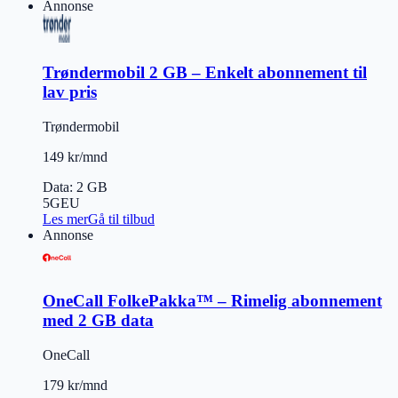
Annonse
Trøndermobil 2 GB – Enkelt abonnement til
lav pris
Trøndermobil
149 kr/mnd
Data
:
2 GB
5G
EU
Les mer
Gå til tilbud
Annonse
OneCall FolkePakka™ – Rimelig abonnement
med 2 GB data
OneCall
179 kr/mnd