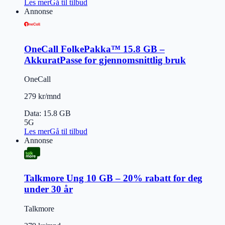
Les mer
Gå til tilbud
Annonse
OneCall FolkePakka™ 15.8 GB –
AkkuratPasse for gjennomsnittlig bruk
OneCall
279 kr/mnd
Data
:
15.8 GB
5G
Les mer
Gå til tilbud
Annonse
Talkmore Ung 10 GB – 20% rabatt for deg
under 30 år
Talkmore