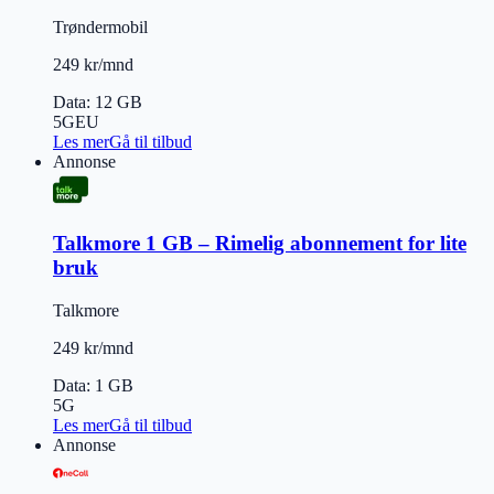
Trøndermobil
249 kr/mnd
Data
:
12 GB
5G
EU
Les mer
Gå til tilbud
Annonse
Talkmore 1 GB – Rimelig abonnement for lite
bruk
Talkmore
249 kr/mnd
Data
:
1 GB
5G
Les mer
Gå til tilbud
Annonse