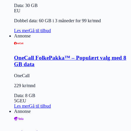
Data
:
30 GB
EU
Dobbel data: 60 GB i 3 måneder for 99 kr/mnd
Les mer
Gå til tilbud
Annonse
OneCall FolkePakka™ – Populært valg med 8
GB data
OneCall
229 kr/mnd
Data
:
8 GB
5G
EU
Les mer
Gå til tilbud
Annonse