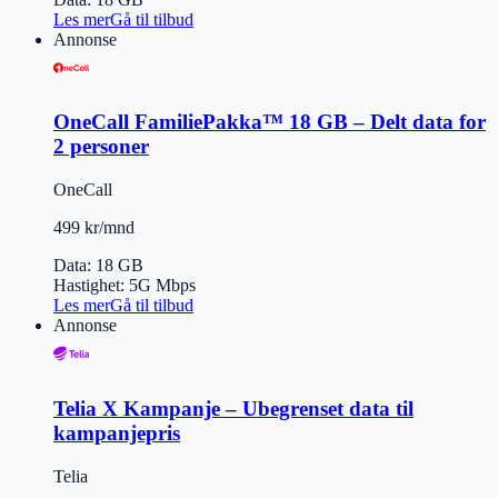
Les mer
Gå til tilbud
Annonse
OneCall FamiliePakka™ 18 GB – Delt data for
2 personer
OneCall
499 kr/mnd
Data
:
18 GB
Hastighet
:
5G
Mbps
Les mer
Gå til tilbud
Annonse
Telia X Kampanje – Ubegrenset data til
kampanjepris
Telia