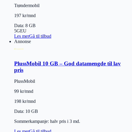
Trøndermobil
197 kr/mnd
Data
:
8 GB
5G
EU
Les mer
Gå til tilbud
Annonse
PlussMobil 10 GB – God datamengde til lav
pris
PlussMobil
99 kr/mnd
198 kr/mnd
Data
:
10 GB
Sommerkampanje: halv pris i 3 md.
Les mer
Gå til tilbud