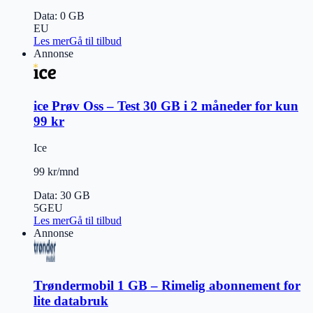
Data
:
0 GB
EU
Les mer
Gå til tilbud
Annonse
ice Prøv Oss – Test 30 GB i 2 måneder for kun
99 kr
Ice
99 kr/mnd
Data
:
30 GB
5G
EU
Les mer
Gå til tilbud
Annonse
Trøndermobil 1 GB – Rimelig abonnement for
lite databruk