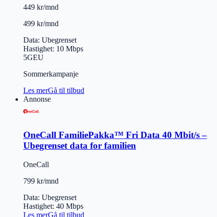
449 kr/mnd
499 kr/mnd
Data
:
Ubegrenset
Hastighet
:
10
Mbps
5G
EU
Sommerkampanje
Les mer
Gå til tilbud
Annonse
OneCall FamiliePakka™ Fri Data 40 Mbit/s –
Ubegrenset data for familien
OneCall
799 kr/mnd
Data
:
Ubegrenset
Hastighet
:
40
Mbps
Les mer
Gå til tilbud