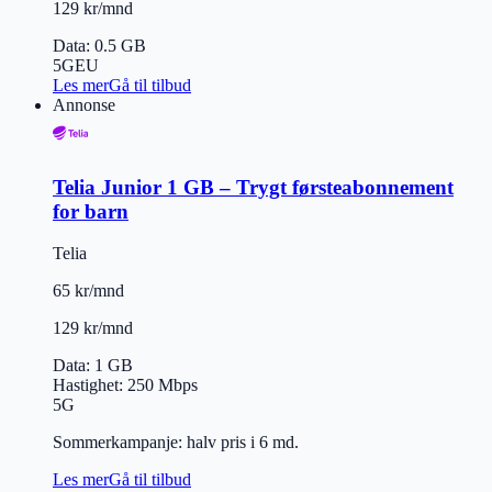
129 kr/mnd
Data
:
0.5 GB
5G
EU
Les mer
Gå til tilbud
Annonse
Telia Junior 1 GB – Trygt førsteabonnement
for barn
Telia
65 kr/mnd
129 kr/mnd
Data
:
1 GB
Hastighet
:
250
Mbps
5G
Sommerkampanje: halv pris i 6 md.
Les mer
Gå til tilbud