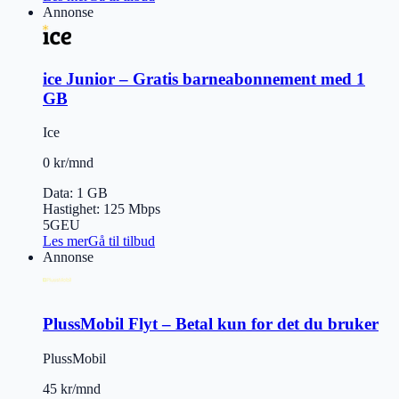
Annonse
ice Junior – Gratis barneabonnement med 1
GB
Ice
0 kr/mnd
Data
:
1 GB
Hastighet
:
125
Mbps
5G
EU
Les mer
Gå til tilbud
Annonse
PlussMobil Flyt – Betal kun for det du bruker
PlussMobil
45 kr/mnd