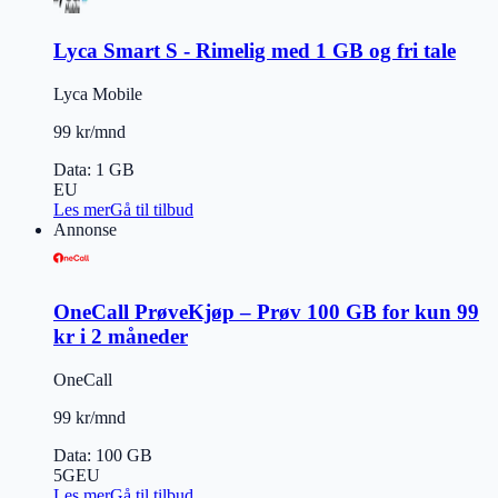
Lyca Smart S - Rimelig med 1 GB og fri tale
Lyca Mobile
99 kr/mnd
Data
:
1 GB
EU
Les mer
Gå til tilbud
Annonse
OneCall PrøveKjøp – Prøv 100 GB for kun 99
kr i 2 måneder
OneCall
99 kr/mnd
Data
:
100 GB
5G
EU
Les mer
Gå til tilbud