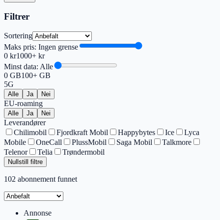
Filtrer
Sortering
Maks pris:
Ingen grense
0 kr
1000+ kr
Minst data:
Alle
0 GB
100+ GB
5G
Alle
Ja
Nei
EU-roaming
Alle
Ja
Nei
Leverandører
Chilimobil
Fjordkraft Mobil
Happybytes
Ice
Lyca
Mobile
OneCall
PlussMobil
Saga Mobil
Talkmore
Telenor
Telia
Trøndermobil
Nullstill filtre
102
abonnement funnet
Annonse