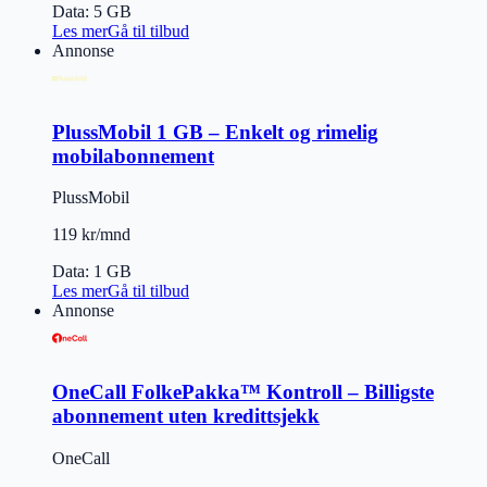
Data
:
5 GB
Les mer
Gå til tilbud
Annonse
PlussMobil 1 GB – Enkelt og rimelig
mobilabonnement
PlussMobil
119 kr/mnd
Data
:
1 GB
Les mer
Gå til tilbud
Annonse
OneCall FolkePakka™ Kontroll – Billigste
abonnement uten kredittsjekk
OneCall