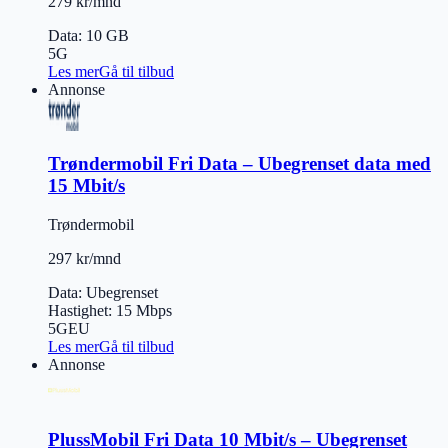
279 kr/mnd
Data
:
10 GB
5G
Les mer
Gå til tilbud
Annonse
Trøndermobil Fri Data – Ubegrenset data med
15 Mbit/s
Trøndermobil
297 kr/mnd
Data
:
Ubegrenset
Hastighet
:
15
Mbps
5G
EU
Les mer
Gå til tilbud
Annonse
PlussMobil Fri Data 10 Mbit/s – Ubegrenset