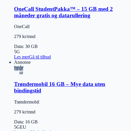
OneCall StudentPakka™ – 15 GB med 2
måneder gratis og datarullering
OneCall
279 kr/mnd
Data
:
30 GB
5G
Les mer
Gå til tilbud
Annonse
Trøndermobil 16 GB – Mye data uten
bindingstid
Trøndermobil
279 kr/mnd
Data
:
16 GB
5G
EU