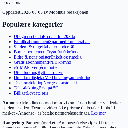
provisjon.
Oppdatert
2026-08-05
av Mobilius-redaksjonen
Populære kategorier
Ubegrenset data
Fri data fra 298 kr
Familieabonnement
Spar med familierabatt
Student & unge
Rabatter under 30
Barneabonnement
Trygt fra 0 kr/mnd
Eldre & pensjonister
Enkelt og rimelig
Gratis abonnement
Fra 0 kr/mnd
eSIM
Aktiver på minutter
Uten binding
Bytt når du vil
Uten kredittsjekk
Med betalingsanmerkning
Telenor-dekning
Norges største nett
Telia-dekning
Best på 5G
Billigst
Laveste pris
Annonse:
Mobilius.no mottar provisjon når du bestiller via lenker
på denne siden. Dette påvirker ikke prisene du betaler. Innhold
merket «Annonse» er betalte partnerplasseringer.
Les mer
Rangering:
Partnere (merket «Annonse») vises først i listene,
deretter rangeres alle tilbud etter laveste pris. Pris, datamengde og