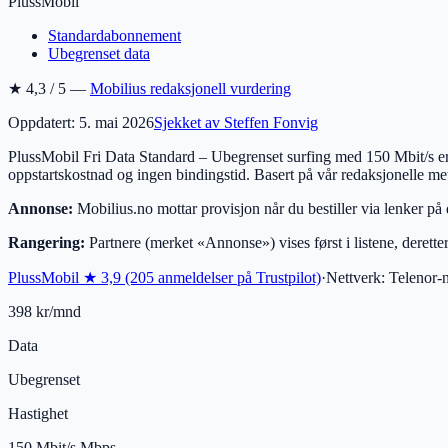
PlussMobil
Standardabonnement
Ubegrenset data
★
4,3
/ 5 —
Mobilius redaksjonell vurdering
Oppdatert:
5. mai 2026
Sjekket av Steffen Fonvig
PlussMobil Fri Data Standard – Ubegrenset surfing med 150 Mbit/s e
oppstartskostnad og ingen bindingstid. Basert på vår redaksjonelle me
Annonse:
Mobilius.no mottar provisjon når du bestiller via lenker på
Rangering:
Partnere (merket «Annonse») vises først i listene, deretter
PlussMobil
★
3,9
(205 anmeldelser på Trustpilot)
·
Nettverk:
Telenor-n
398 kr/mnd
Data
Ubegrenset
Hastighet
150 Mbit/s
Mbps