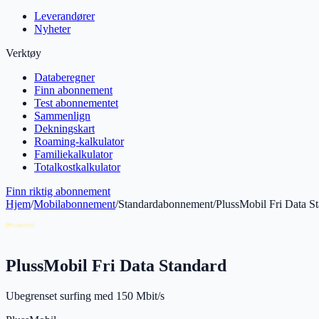
Leverandører
Nyheter
Verktøy
Databeregner
Finn abonnement
Test abonnementet
Sammenlign
Dekningskart
Roaming-kalkulator
Familiekalkulator
Totalkostkalkulator
Finn riktig abonnement
Hjem
/
Mobilabonnement
/
Standardabonnement
/
PlussMobil Fri Data S
PlussMobil Fri Data Standard
Ubegrenset surfing med 150 Mbit/s