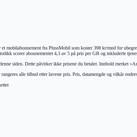
r et mobilabonnement fra PlussMobil som koster 398 kr/mnd for ubegren
todikk scorer abonnementet 4,3 av 5 på pris per GB og inkluderte tjene
 denne siden. Dette påvirker ikke prisene du betaler. Innhold merket «An
 rangeres alle tilbud etter laveste pris. Pris, datamengde og vilkår endre
ettet