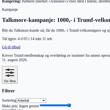
Rangering:
Partnere (merket «Annonse») vises først i listene, deretter
Kampanje
Talkmore-kampanje: 1000,- i Trumf-velko
Blir du Talkmore-kunde nå, får du 1000,- i Trumf-velkomstgave og sp
Tid igjen:
4 d
05
t
14
min
10
sek
Gå til tilbud
Krever Trumf-medlemskap og overføring av nummer fra annen operatør
11. august 2026
.
Vis filtre
Filtrer
Sortering
Maks pris:
Ingen grense