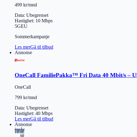
499 kr/mnd
Data
:
Ubegrenset
Hastighet
:
10
Mbps
5G
EU
Sommerkampanje
Les mer
Gå til tilbud
Annonse
OneCall FamiliePakka™ Fri Data 40 Mbit/s – Ube
OneCall
799 kr/mnd
Data
:
Ubegrenset
Hastighet
:
40
Mbps
Les mer
Gå til tilbud
Annonse