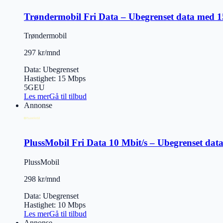
Trøndermobil Fri Data – Ubegrenset data med 1
Trøndermobil
297 kr/mnd
Data
:
Ubegrenset
Hastighet
:
15
Mbps
5G
EU
Les mer
Gå til tilbud
Annonse
PlussMobil Fri Data 10 Mbit/s – Ubegrenset data
PlussMobil
298 kr/mnd
Data
:
Ubegrenset
Hastighet
:
10
Mbps
Les mer
Gå til tilbud
Annonse