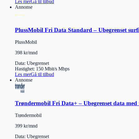
Les mer
Gå til tilbud
Annonse
PlussMobil Fri Data Standard – Ubegrenset surf
PlussMobil
398 kr/mnd
Data
:
Ubegrenset
Hastighet
:
150 Mbit/s
Mbps
Les mer
Gå til tilbud
Annonse
Trøndermobil Fri Data+ – Ubegrenset data med f
Trøndermobil
399 kr/mnd
Data
:
Ubegrenset