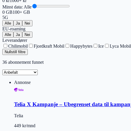
0 kr
1000+ kr
Minst data:
Alle
0 GB
100+ GB
5G
Alle
Ja
Nei
EU-roaming
Alle
Ja
Nei
Leverandører
Chilimobil
Fjordkraft Mobil
Happybytes
Ice
Lyca Mobil
Nullstill filtre
36
abonnement funnet
Annonse
Telia X Kampanje – Ubegrenset data til kampanj
Telia
449 kr/mnd