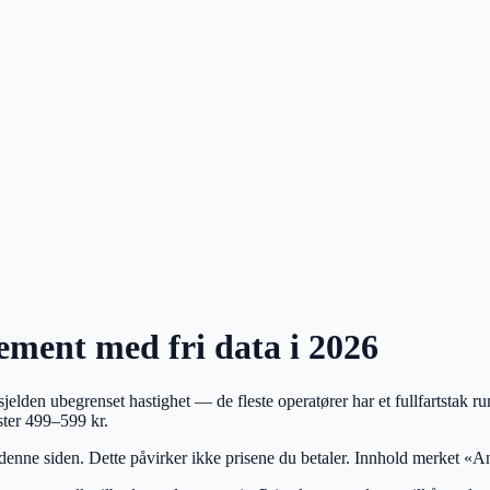
ment med fri data i 2026
en sjelden ubegrenset hastighet — de fleste operatører har et fullfartsta
ster 499–599 kr.
 denne siden. Dette påvirker ikke prisene du betaler. Innhold merket «An