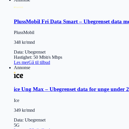
PlussMobil Fri Data Smart – Ubegrenset data m
PlussMobil
348 kr/mnd
Data
:
Ubegrenset
Hastighet
:
50 Mbit/s
Mbps
Les mer
Gå til tilbud
Annonse
ice Ung Max – Ubegrenset data for unge under 
Ice
349 kr/mnd
Data
:
Ubegrenset
5G