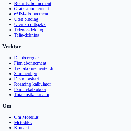
Bedriftsabonnement
Gratis abonnement
eSIM-abonnement
Uten binding
Uten kredittsjekk
Telenor-dekning
Telia-dekning
Verktøy
Databeregner
Finn abonnement
Test abonnementet ditt
Sammenlign
Dekningskart
Roaming-kalkulator
Familiekalkulator
Totalkostkalkulator
Om
Om Mobilius
Metodikk
Kontakt