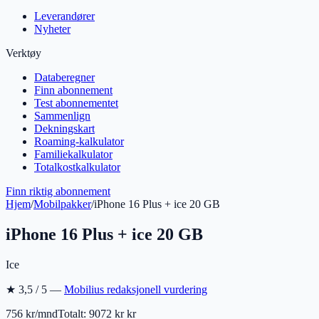
Leverandører
Nyheter
Verktøy
Databeregner
Finn abonnement
Test abonnementet
Sammenlign
Dekningskart
Roaming-kalkulator
Familiekalkulator
Totalkostkalkulator
Finn riktig abonnement
Hjem
/
Mobilpakker
/
iPhone 16 Plus + ice 20 GB
iPhone 16 Plus + ice 20 GB
Ice
★
3,5
/ 5 —
Mobilius redaksjonell vurdering
756 kr/mnd
Totalt:
9072 kr
kr