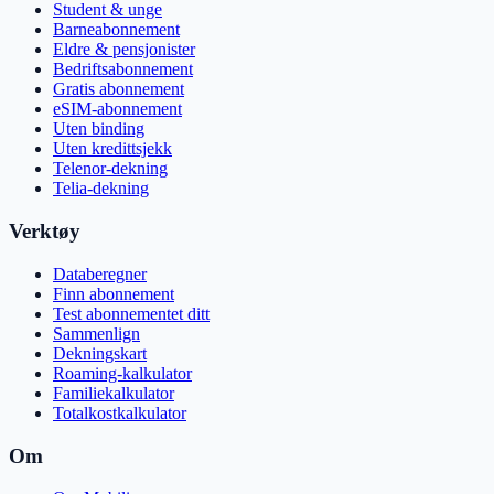
Student & unge
Barneabonnement
Eldre & pensjonister
Bedriftsabonnement
Gratis abonnement
eSIM-abonnement
Uten binding
Uten kredittsjekk
Telenor-dekning
Telia-dekning
Verktøy
Databeregner
Finn abonnement
Test abonnementet ditt
Sammenlign
Dekningskart
Roaming-kalkulator
Familiekalkulator
Totalkostkalkulator
Om