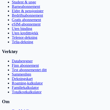
Student & unge
Barneabonnement
Eldre & pensjonister
Bedriftsabonnement
Gratis abonnement
eSIM-abonnement
Uten binding
Uten kredittsjekk
Telenor-dekning
Telia-dekning
Verktøy
Databeregner
Finn abonnement
Test abonnementet ditt
Sammenlign
Dekningskart
Roaming-kalkulator
Familiekalkulator
Totalkostkalkulator
Om