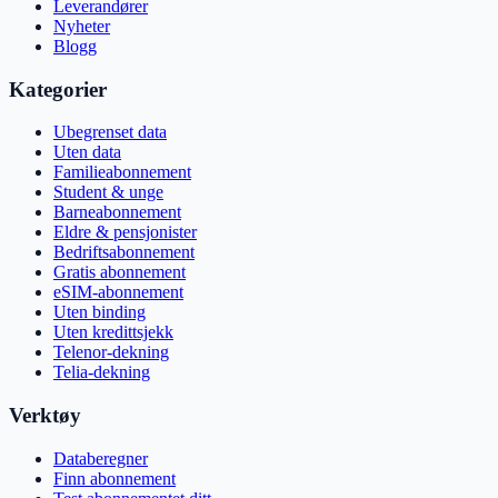
Leverandører
Nyheter
Blogg
Kategorier
Ubegrenset data
Uten data
Familieabonnement
Student & unge
Barneabonnement
Eldre & pensjonister
Bedriftsabonnement
Gratis abonnement
eSIM-abonnement
Uten binding
Uten kredittsjekk
Telenor-dekning
Telia-dekning
Verktøy
Databeregner
Finn abonnement