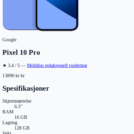
Google
Pixel 10 Pro
★
3,4
/ 5 —
Mobilius redaksjonell vurdering
13890 kr
kr
Spesifikasjoner
Skjermstørrelse
6.3"
RAM
16 GB
Lagring
128 GB
Vekt