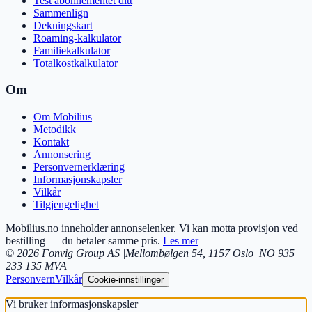
Test abonnementet ditt
Sammenlign
Dekningskart
Roaming-kalkulator
Familiekalkulator
Totalkostkalkulator
Om
Om Mobilius
Metodikk
Kontakt
Annonsering
Personvernerklæring
Informasjonskapsler
Vilkår
Tilgjengelighet
Mobilius.no inneholder annonselenker. Vi kan motta provisjon ved
bestilling — du betaler samme pris.
Les mer
©
2026
Fonvig Group AS
|
Mellombølgen 54
,
1157
Oslo
|
NO 935
233 135 MVA
Personvern
Vilkår
Cookie-innstillinger
Vi bruker informasjonskapsler