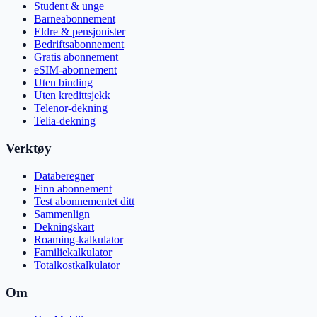
Student & unge
Barneabonnement
Eldre & pensjonister
Bedriftsabonnement
Gratis abonnement
eSIM-abonnement
Uten binding
Uten kredittsjekk
Telenor-dekning
Telia-dekning
Verktøy
Databeregner
Finn abonnement
Test abonnementet ditt
Sammenlign
Dekningskart
Roaming-kalkulator
Familiekalkulator
Totalkostkalkulator
Om