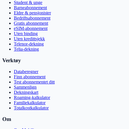
Student & unge
Barneabonnement
Eldre & pensjonister
Bedriftsabonnement
Gratis abonnement
eSIM-abonnement
Uten binding
Uten kredittsjekk
Telenor-dekning
Telia-dekning
Verktøy
Databeregner
Finn abonnement
Test abonnementet ditt
Sammenlign
Dekningskart
Roaming-kalkulator
Familiekalkulator
Totalkostkalkulator
Om