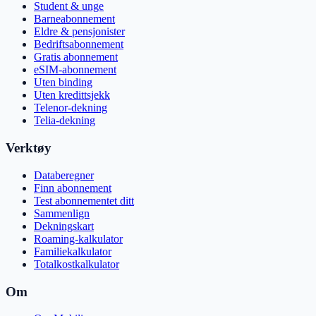
Student & unge
Barneabonnement
Eldre & pensjonister
Bedriftsabonnement
Gratis abonnement
eSIM-abonnement
Uten binding
Uten kredittsjekk
Telenor-dekning
Telia-dekning
Verktøy
Databeregner
Finn abonnement
Test abonnementet ditt
Sammenlign
Dekningskart
Roaming-kalkulator
Familiekalkulator
Totalkostkalkulator
Om