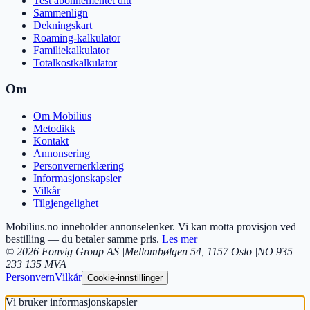
Test abonnementet ditt
Sammenlign
Dekningskart
Roaming-kalkulator
Familiekalkulator
Totalkostkalkulator
Om
Om Mobilius
Metodikk
Kontakt
Annonsering
Personvernerklæring
Informasjonskapsler
Vilkår
Tilgjengelighet
Mobilius.no inneholder annonselenker. Vi kan motta provisjon ved
bestilling — du betaler samme pris.
Les mer
©
2026
Fonvig Group AS
|
Mellombølgen 54
,
1157
Oslo
|
NO 935
233 135 MVA
Personvern
Vilkår
Cookie-innstillinger
Vi bruker informasjonskapsler