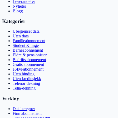
Leverandører
Nyheter
Blogg
Kategorier
Ubegrenset data
Uten data
Familieabonnement
Student & unge
Barneabonnement
Eldre & pensjonister
Bedriftsabonnement
Gratis abonnement
eSIM-abonnement
Uten binding
Uten kredittsjekk
Telenor-dekning
Telia-dekning
Verktøy
Databeregner
Finn abonnement