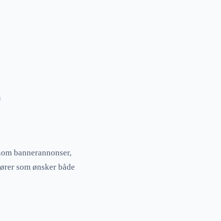
n
nnom bannerannonser,
tører som ønsker både