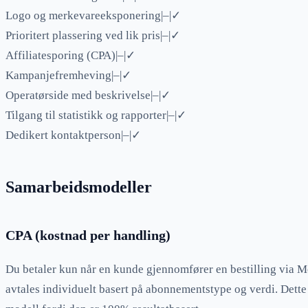
Logo og merkevareeksponering|–|✓
Prioritert plassering ved lik pris|–|✓
Affiliatesporing (CPA)|–|✓
Kampanjefremheving|–|✓
Operatørside med beskrivelse|–|✓
Tilgang til statistikk og rapporter|–|✓
Dedikert kontaktperson|–|✓
Samarbeidsmodeller
CPA (kostnad per handling)
Du betaler kun når en kunde gjennomfører en bestilling via M
avtales individuelt basert på abonnementstype og verdi. Dette