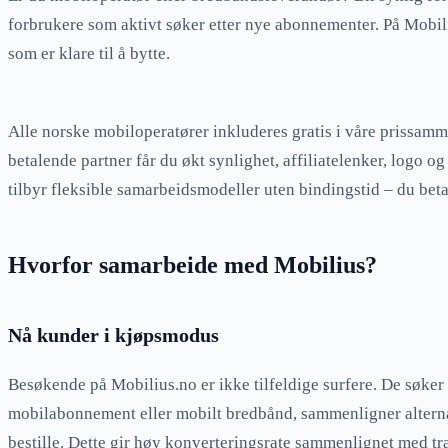
forbrukere som aktivt søker etter nye abonnementer. På Mobil
som er klare til å bytte.
Alle norske mobiloperatører inkluderes gratis i våre prissam
betalende partner får du økt synlighet, affiliatelenker, logo og 
tilbyr fleksible samarbeidsmodeller uten bindingstid – du betal
Hvorfor samarbeide med Mobilius?
Nå kunder i kjøpsmodus
Besøkende på Mobilius.no er ikke tilfeldige surfere. De søker a
mobilabonnement eller mobilt bredbånd, sammenligner alternati
bestille. Dette gir høy konverteringsrate sammenlignet med tr