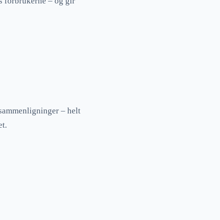
s forbrukerne – og gir
ssammenligninger – helt
et.