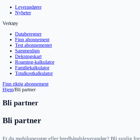
Leverandører
Nyheter
Verktøy
Databeregner
Finn abonnement
Test abonnementet
Sammenlign
Dekningskart
Roaming-kalkulator
Familiekalkulator
Totalkostkalkulator
Finn riktig abonnement
Hjem
/
Bli partner
Bli partner
Bli partner
Er du mobiloperatør eller bredbåndsleverandør? Bli synlig for