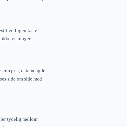
tiller. Ingen faste
 ikke visninger.
r som pris, datamengde
ises side om side med
iller tydelig mellom