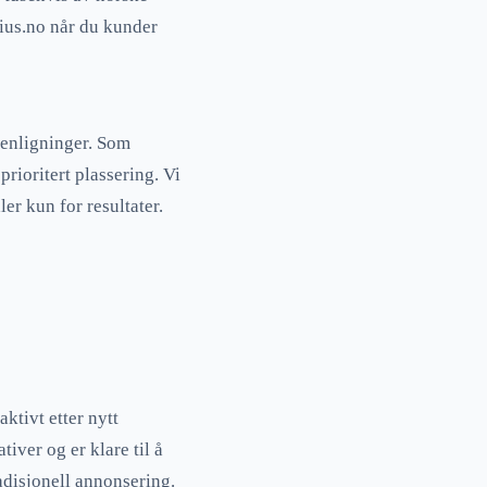
ius.no når du kunder
menligninger. Som
prioritert plassering. Vi
er kun for resultater.
ktivt etter nytt
ver og er klare til å
adisjonell annonsering.