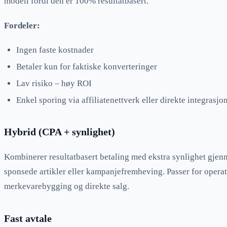
modell fordi den er 100% resultatbasert.
Fordeler:
Ingen faste kostnader
Betaler kun for faktiske konverteringer
Lav risiko – høy ROI
Enkel sporing via affiliatenettverk eller direkte integrasjo
Hybrid (CPA + synlighet)
Kombinerer resultatbasert betaling med ekstra synlighet gje
sponsede artikler eller kampanjefremheving. Passer for opera
merkevarebygging og direkte salg.
Fast avtale