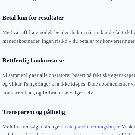
Betal kun for resultater
Med vår affiliatemodell betaler du kun når en kunde faktisk bes
månedskostnader, ingen risiko – du betaler for konverteringer,
Rettferdig konkurranse
Vi sammenligner alle operatører basert på faktiske egenskape
og vilkår. Rangeringer kan ikke kjøpes. Dine abonnementer v
konkurrentene, og forbrukerne velger selv.
Transparent og pålitelig
Mobilius.no følger strenge
redaksjonelle retningslinjer
. Vi sk