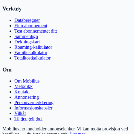
Verktøy
Databeregner
Finn abonnement
Test abonnementet ditt
Sammenlign
Dekningskart
Roaming-kalkulator
Familiekalkulator
Totalkostkalkulator
Om
Om Mobilius
Metodikk
Kontakt
Annonsering
Personvernerklæring
Informasjonskapsler
Vilkår
Tilgjengelighet
Mobilius.no inneholder annonselenker. Vi kan motta provisjon ved