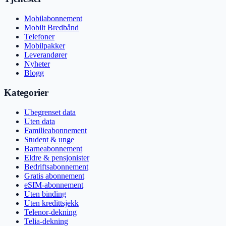
Mobilabonnement
Mobilt Bredbånd
Telefoner
Mobilpakker
Leverandører
Nyheter
Blogg
Kategorier
Ubegrenset data
Uten data
Familieabonnement
Student & unge
Barneabonnement
Eldre & pensjonister
Bedriftsabonnement
Gratis abonnement
eSIM-abonnement
Uten binding
Uten kredittsjekk
Telenor-dekning
Telia-dekning