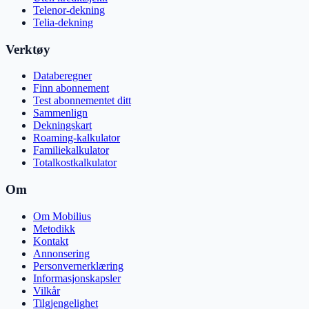
Telenor-dekning
Telia-dekning
Verktøy
Databeregner
Finn abonnement
Test abonnementet ditt
Sammenlign
Dekningskart
Roaming-kalkulator
Familiekalkulator
Totalkostkalkulator
Om
Om Mobilius
Metodikk
Kontakt
Annonsering
Personvernerklæring
Informasjonskapsler
Vilkår
Tilgjengelighet