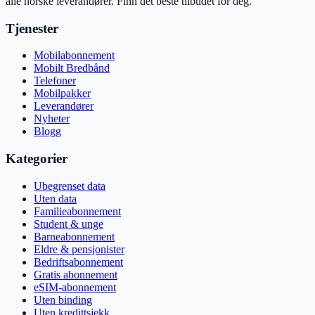
alle norske leverandører. Finn det beste tilbudet for deg.
Tjenester
Mobilabonnement
Mobilt Bredbånd
Telefoner
Mobilpakker
Leverandører
Nyheter
Blogg
Kategorier
Ubegrenset data
Uten data
Familieabonnement
Student & unge
Barneabonnement
Eldre & pensjonister
Bedriftsabonnement
Gratis abonnement
eSIM-abonnement
Uten binding
Uten kredittsjekk