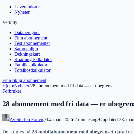
Leverandører
Nyheter
Verktøy
Databeregner
Finn abonnement
Test abonnementet
Sammenlign
Dekningskart
Roaming-kalkulator
Familiekalkulator
Totalkostkalkulator
Finn riktig abonnement
Hjem
/
Nyheter
/
28 abonnement med fri data — er ubegrens…
Forbruker
28 abonnement med fri data — er ubegrens
Av
Steffen Fonvig
·
14. mars 2026
·
2 min
lesing
·
Oppdatert
23. mar
Det finnes nå
28 mobilabonnement med ubegrenset data
fra 