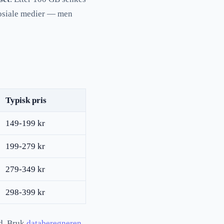
 sosiale medier — men
Typisk pris
149-199 kr
199-279 kr
279-349 kr
298-399 kr
nd. Bruk
databeregneren