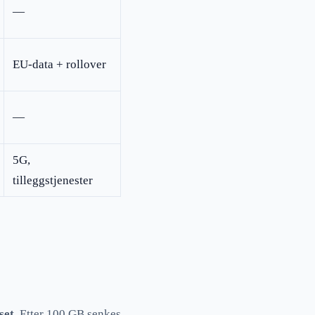
—
EU-data + rollover
—
5G,
tilleggstjenester
set
. Etter 100 GB senkes