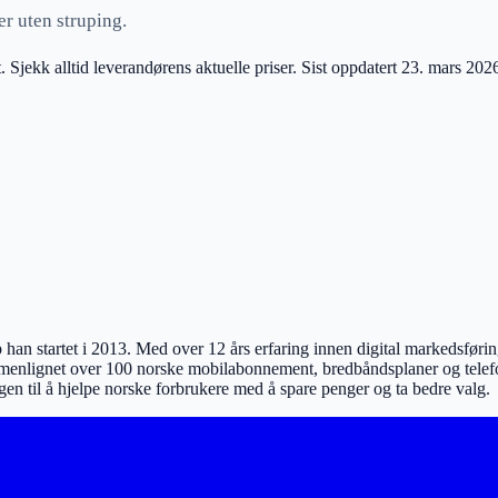
r uten struping.
. Sjekk alltid leverandørens aktuelle priser. Sist oppdatert
23. mars 202
han startet i 2013. Med over 12 års erfaring innen digital markedsfør
menlignet over 100 norske mobilabonnement, bredbåndsplaner og telefone
en til å hjelpe norske forbrukere med å spare penger og ta bedre valg.