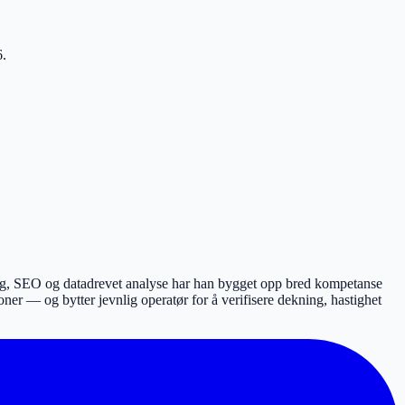
6
.
ing, SEO og datadrevet analyse har han bygget opp bred kompetanse
r — og bytter jevnlig operatør for å verifisere dekning, hastighet