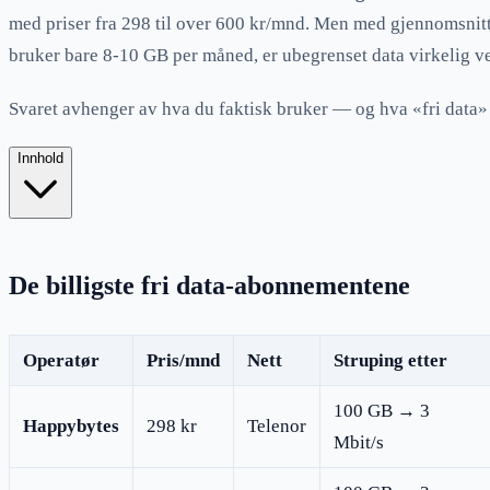
med priser fra 298 til over 600 kr/mnd. Men med gjennomsn
bruker bare 8-10 GB per måned, er ubegrenset data virkelig v
Svaret avhenger av hva du faktisk bruker — og hva «fri data» e
Innhold
De billigste fri data-abonnementene
Operatør
Pris/mnd
Nett
Struping etter
100 GB → 3
Happybytes
298 kr
Telenor
Mbit/s