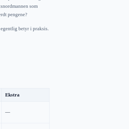
ittsnordmannen som
erdt pengene?
gentlig betyr i praksis.
Ekstra
—