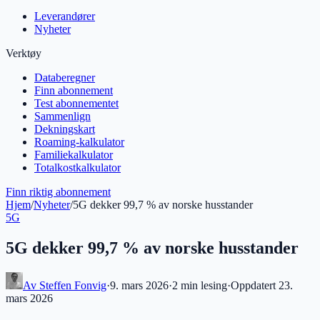
Leverandører
Nyheter
Verktøy
Databeregner
Finn abonnement
Test abonnementet
Sammenlign
Dekningskart
Roaming-kalkulator
Familiekalkulator
Totalkostkalkulator
Finn riktig abonnement
Hjem
/
Nyheter
/
5G dekker 99,7 % av norske husstander
5G
5G dekker 99,7 % av norske husstander
Av
Steffen Fonvig
·
9. mars 2026
·
2 min
lesing
·
Oppdatert
23.
mars 2026