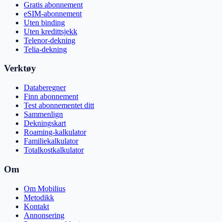
Gratis abonnement
eSIM-abonnement
Uten binding
Uten kredittsjekk
Telenor-dekning
Telia-dekning
Verktøy
Databeregner
Finn abonnement
Test abonnementet ditt
Sammenlign
Dekningskart
Roaming-kalkulator
Familiekalkulator
Totalkostkalkulator
Om
Om Mobilius
Metodikk
Kontakt
Annonsering