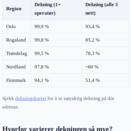
Dekning (1+
Dekning (alle 3
Region
operatør)
nett)
Oslo
99,9 %
93,4 %
Rogaland
99,8 %
85,2 %
Trøndelag
99,5 %
78,3 %
Nordland
97,8 %
~60 %
Finnmark
94,1 %
51,4 %
Sjekk
dekningskartet
for å se nøyaktig dekning på din
adresse.
Hvorfor varierer dekningen så mye?