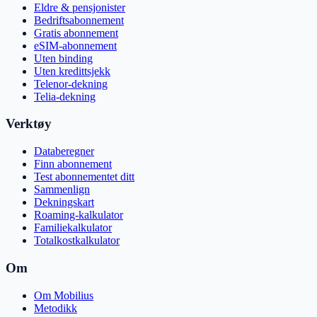
Eldre & pensjonister
Bedriftsabonnement
Gratis abonnement
eSIM-abonnement
Uten binding
Uten kredittsjekk
Telenor-dekning
Telia-dekning
Verktøy
Databeregner
Finn abonnement
Test abonnementet ditt
Sammenlign
Dekningskart
Roaming-kalkulator
Familiekalkulator
Totalkostkalkulator
Om
Om Mobilius
Metodikk