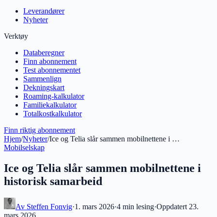
Leverandører
Nyheter
Verktøy
Databeregner
Finn abonnement
Test abonnementet
Sammenlign
Dekningskart
Roaming-kalkulator
Familiekalkulator
Totalkostkalkulator
Finn riktig abonnement
Hjem
/
Nyheter
/
Ice og Telia slår sammen mobilnettene i …
Mobilselskap
Ice og Telia slår sammen mobilnettene i
historisk samarbeid
Av
Steffen Fonvig
·
1. mars 2026
·
4 min
lesing
·
Oppdatert
23.
mars 2026