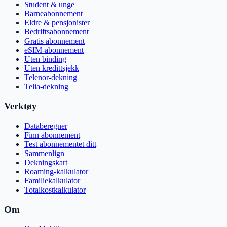
Student & unge
Barneabonnement
Eldre & pensjonister
Bedriftsabonnement
Gratis abonnement
eSIM-abonnement
Uten binding
Uten kredittsjekk
Telenor-dekning
Telia-dekning
Verktøy
Databeregner
Finn abonnement
Test abonnementet ditt
Sammenlign
Dekningskart
Roaming-kalkulator
Familiekalkulator
Totalkostkalkulator
Om